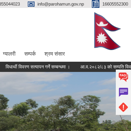
855044023
info@parohamun.gov.np
16605552300
ग्यालरी
सम्पर्क
श्रम संसार
थी विवरण सत्यापन गर्ने सम्बन्धमा ।
आ.व.२०८२/८३ को सम्पति विवरण बुझाउने