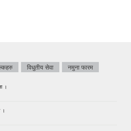
्कहरु
विधुतीय सेवा
नमुना फारम
ना ।
ा ।