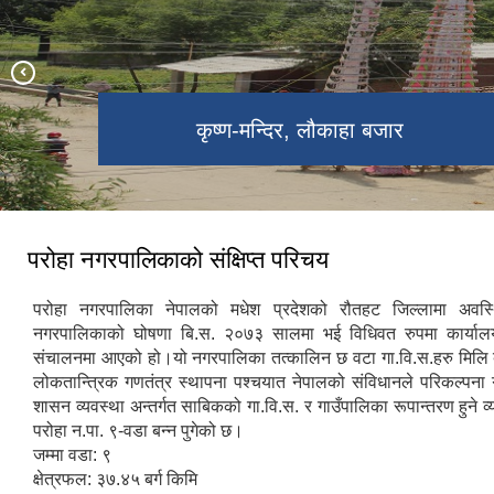
परोहा न.पा. वार्ड नं. -२ मा अवस्थित जामे
लौकाहा -मेला ,लौकाहा बजार
कृष्ण-मन्दिर, लौकाहा बजार
शिव-पार्वति मन्दिर, खाप
राम मन्दिर,रामपुर-खाप
मस्जिद
परोहा नगरपालिकाको संक्षिप्त परिचय
परोहा नगरपालिका नेपालको मधेश प्रदेशको रौतहट जिल्लामा अवस
नगरपालिकाको घोषणा बि.स. २०७३ सालमा भई विधिवत रुपमा कार्याल
संचालनमा आएको हो।यो नगरपालिका तत्कालिन छ वटा गा.वि.स.हरु मिलि 
लोकतान्त्रिक गणतंत्र स्थापना पश्चयात नेपालको संविधानले परिकल्पना
शासन व्यवस्था अन्तर्गत साबिकको गा.वि.स. र गाउँपालिका रूपान्तरण हुने व
परोहा न.पा. ९-वडा बन्न पुगेको छ।
जम्मा वडा: ९
क्षेत्रफल: ३७.४५ बर्ग किमि