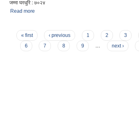
जम्मा घरधुरि : ७०२४
Read more
about परोहा नगरपालिकाको संक्षिप्त परिचय
Pages
« first
‹ previous
1
2
3
6
7
8
9
…
next ›