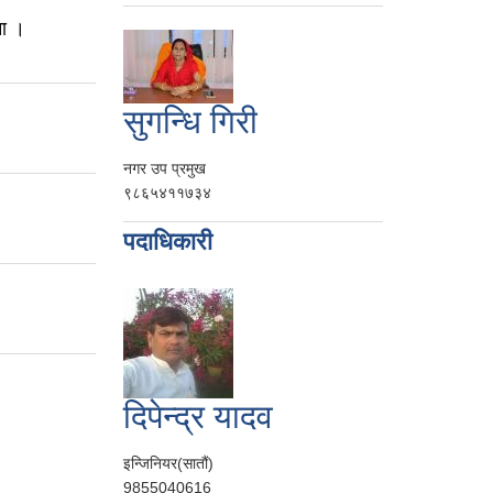
ना ।
सुगन्धि गिरी
नगर उप प्रमुख
९८६५४११७३४
पदाधिकारी
दिपेन्द्र यादव
इन्जिनियर(सातौं)
9855040616