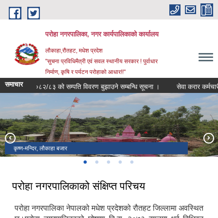
Skip to main content
परोहा नगरपालिका, नगर कार्यपालिकाको कार्यालय
लौकाहा,रौतहट, मधेश प्रदेश
"सुचना प्रविधिमैत्री एवं सवल स्थानीय सरकार ! पुर्वाधार
निर्माण, कृषि र पर्यटन परोहाको आधार!!"
समाचार
आ.व.२०८२/८३ को सम्पति विवरण बुझाउने सम्बन्धि सूचना ।
सेवा करार कर्मचारीहरु
कृष्ण-मन्दिर, लौकाहा बजार
लौकाहा -मेला ,लौकाहा बजार
परोहा न.पा. वार्ड नं. -२ मा अवस्थित जामे मस्जिद
राम मन्दिर,रामपुर-खाप
शिव-पार्वति मन्दिर, खाप
परोहा नगरपालिकाको संक्षिप्त परिचय
परोहा नगरपालिका नेपालको मधेश प्रदेशको रौतहट जिल्लामा अवस्थित