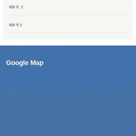
वडा नं. ९
वडा नं.२
Google Map