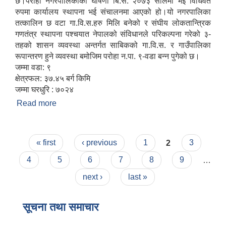
छ।परोहा नगरपालिकाको घोषणा बि.स. २०७३ सालमा भई विधिवत
रुपमा कार्यालय स्थापना भई संचालनमा आएको हो।यो नगरपालिका
तत्कालिन छ वटा गा.वि.स.हरु मिलि बनेको र संघीय लोकतान्त्रिक
गणतंत्र स्थापना पश्चयात नेपालको संविधानले परिकल्पना गरेको ३-
तहको शासन व्यवस्था अन्तर्गत साबिकको गा.वि.स. र गाउँपालिका
रूपान्तरण हुने व्यवस्था बमोजिम परोहा न.पा. ९-वडा बन्न पुगेको छ।
जम्मा वडा: ९
क्षेत्रफल: ३७.४५ बर्ग किमि
जम्मा घरधुरि : ७०२४
Read more
about परोहा नगरपालिकाको संक्षिप्त परिचय
Pages
« first
‹ previous
1
2
3
4
5
6
7
8
9
…
next ›
last »
सूचना तथा समाचार