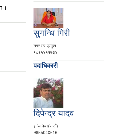
ना ।
सुगन्धि गिरी
नगर उप प्रमुख
९८६५४११७३४
पदाधिकारी
दिपेन्द्र यादव
इन्जिनियर(सातौं)
9855040616