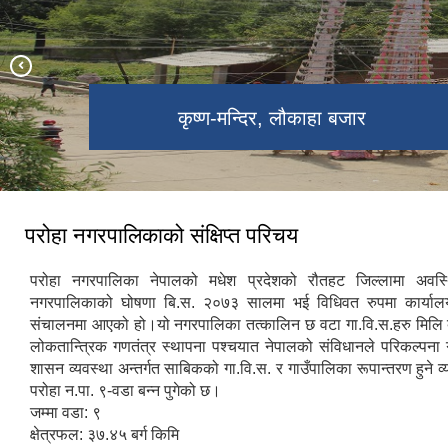
परोहा न.पा. वार्ड नं. -२ मा अवस्थित जामे
लौकाहा -मेला ,लौकाहा बजार
कृष्ण-मन्दिर, लौकाहा बजार
शिव-पार्वति मन्दिर, खाप
राम मन्दिर,रामपुर-खाप
मस्जिद
परोहा नगरपालिकाको संक्षिप्त परिचय
परोहा नगरपालिका नेपालको मधेश प्रदेशको रौतहट जिल्लामा अवस
नगरपालिकाको घोषणा बि.स. २०७३ सालमा भई विधिवत रुपमा कार्याल
संचालनमा आएको हो।यो नगरपालिका तत्कालिन छ वटा गा.वि.स.हरु मिलि 
लोकतान्त्रिक गणतंत्र स्थापना पश्चयात नेपालको संविधानले परिकल्पना
शासन व्यवस्था अन्तर्गत साबिकको गा.वि.स. र गाउँपालिका रूपान्तरण हुने व
परोहा न.पा. ९-वडा बन्न पुगेको छ।
जम्मा वडा: ९
क्षेत्रफल: ३७.४५ बर्ग किमि