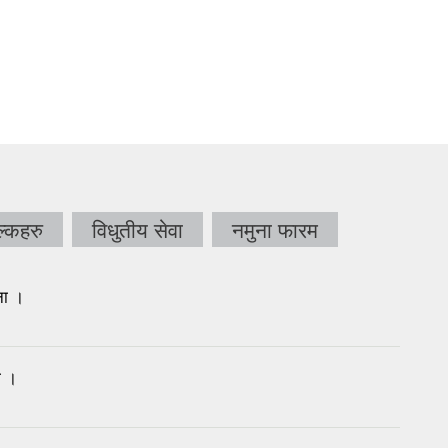
्कहरु
विधुतीय सेवा
नमुना फारम
ना ।
ा ।