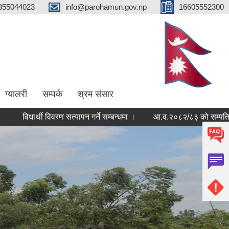
855044023
info@parohamun.gov.np
16605552300
ग्यालरी
सम्पर्क
श्रम संसार
धार्थी विवरण सत्यापन गर्ने सम्बन्धमा ।
आ.व.२०८२/८३ को सम्पति विवरण बुझ