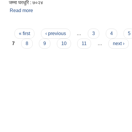
जम्मा घरधुरि : ७०२४
Read more
about परोहा नगरपालिकाको संक्षिप्त परिचय
Pages
« first
‹ previous
…
3
4
5
7
8
9
10
11
…
next ›