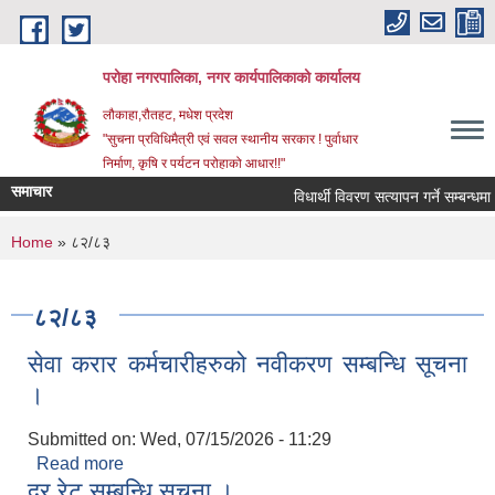
Skip to main content
परोहा नगरपालिका, नगर कार्यपालिकाको कार्यालय
लौकाहा,रौतहट, मधेश प्रदेश
"सुचना प्रविधिमैत्री एवं सवल स्थानीय सरकार ! पुर्वाधार
निर्माण, कृषि र पर्यटन परोहाको आधार!!"
समाचार
विधार्थी विवरण सत्यापन गर्ने सम्बन्धमा
You are here
Home
» ८२/८३
८२/८३
सेवा करार कर्मचारीहरुको नवीकरण सम्बन्धि सूचना
।
Submitted on:
Wed, 07/15/2026 - 11:29
Read more
about सेवा करार कर्मचारीहरुको नवीकरण सम्बन्धि सूचना
दर रेट सम्बन्धि सूचना ।
।